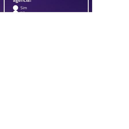
Sim
Não
Enviar
Lemon Comunicação
CNPJ:
20.790.279
/0001-61
Av. Santos Dumont, N 226-A